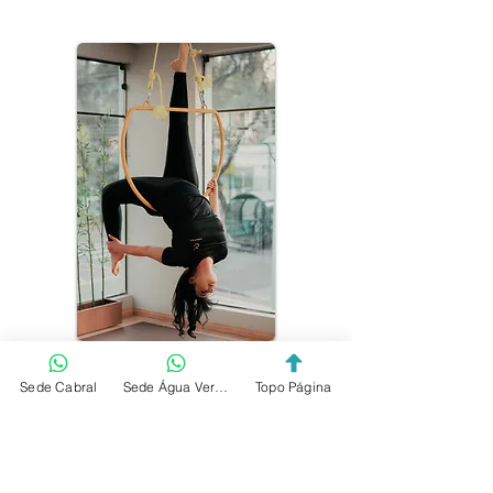
Sede Cabral
Sede Água Verde
Topo Página
Yantra Pilates e Neopilates
Avenida Paraná, 337, Loja térrea
Cabral Curitiba - PR
80035-130